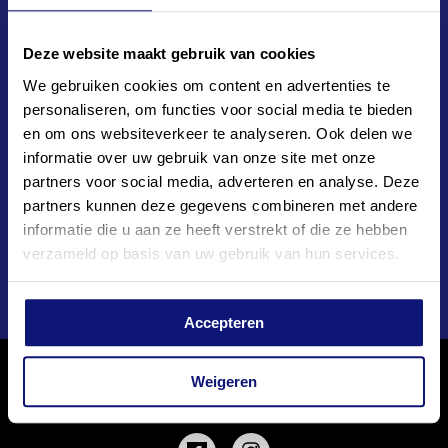
Deze website maakt gebruik van cookies
We gebruiken cookies om content en advertenties te
Soy Kroon is een van de meest veelzijdige talenten van dit
personaliseren, om functies voor social media te bieden
moment. Op het toneel maakte hij indruk in onder andere
en om ons websiteverkeer te analyseren. Ook delen we
informatie over uw gebruik van onze site met onze
Soldaat in Verzet
en
40-45.
Ook schittert hij in diverse films
partners voor social media, adverteren en analyse. Deze
en is hij veelvuldig te zien op televisie als acteur en
partners kunnen deze gegevens combineren met andere
presentator. Met zijn energie, charisma en krachtige stem
informatie die u aan ze heeft verstrekt of die ze hebben
weet Soy het publiek keer op keer te betoveren.
verzameld op basis van uw gebruik van hun services.
Accepteren
Weigeren
VOLG MEDIALANE EN MIS NIETS