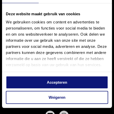
Deze website maakt gebruik van cookies
Inschrijfformulier Disney in Concert
We gebruiken cookies om content en advertenties te
Hou me op de hoogte!
*
personaliseren, om functies voor social media te bieden
en om ons websiteverkeer te analyseren. Ook delen we
Je persoonsgegevens worden opgeslagen door MediaLane, lees
informatie over uw gebruik van onze site met onze
hier
onze privacyverklaring. Verleende toestemming is altijd in
partners voor social media, adverteren en analyse. Deze
te trekken.
partners kunnen deze gegevens combineren met andere
informatie die u aan ze heeft verstrekt of die ze hebben
Aanmelden
verzameld op basis van uw gebruik van hun services.
Accepteren
Weigeren
VOLG MEDIALANE EN MIS NIETS