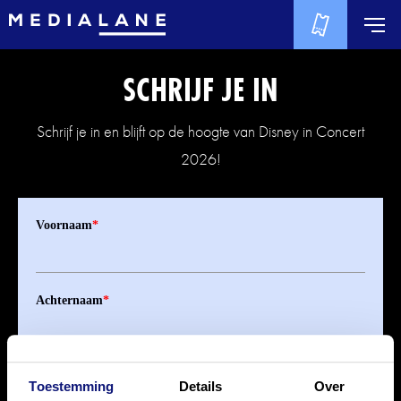
SCHRIJF JE IN
Schrijf je in en blijft op de hoogte van Disney in Concert
2026!
Voornaam
*
Achternaam
*
E-mailadres
*
Toestemming
Details
Over