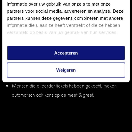
Boek je tickets voor 31 oktober 2025 om kans te
informatie over uw gebruik van onze site met onze
partners voor social media, adverteren en analyse. Deze
maken op de meet & greet.
partners kunnen deze gegevens combineren met andere
De meet & greet is met minimaal twee artiesten, we
informatie die u aan ze heeft verstrekt of die ze hebben
kunnen geen garanties geven met wie je de meet &
verzameld op basis van uw gebruik van hun services.
greet hebt.
Er worden drie winnaars gekozen, elke winnaar wint
Accepteren
een meet & greet voor twee personen.
De winnaars worden op maandag 3 november
Weigeren
benaderd.
Mensen die al eerder tickets hebben gekocht, maken
automatisch ook kans op de meet & greet.