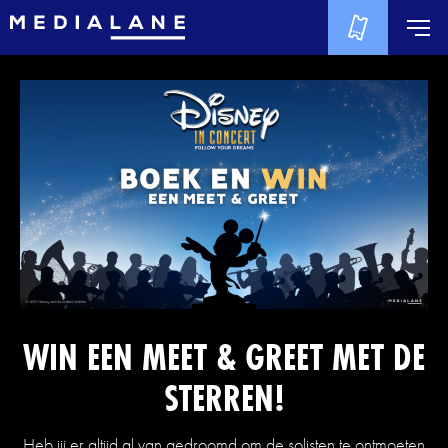
WIN EEN MEET & GREET MET DE
STERREN!
Heb jij er altijd al van gedroomd om de solisten te ontmoeten