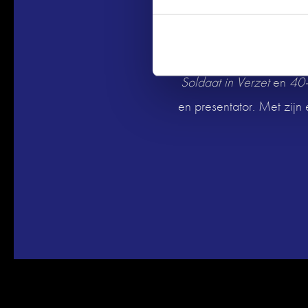
dat hij op
Soy is een van de meest 
Soldaat in Verzet
en
40-
en presentator. Met zijn