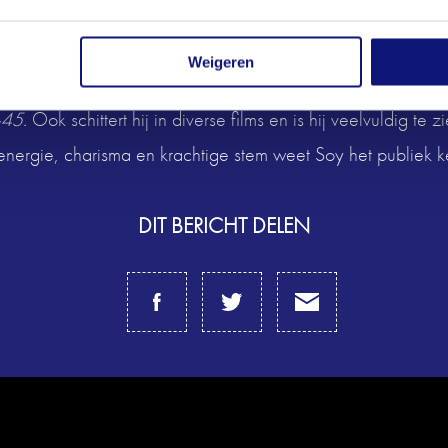
 het podium staat om de mooiste Disney-nummers tot leven 
Weigeren
veelzijdige talenten van dit moment. Op het toneel maakte h
45.
Ook schittert hij in diverse films en is hij veelvuldig te z
 energie, charisma en krachtige stem weet Soy het publiek k
DIT BERICHT DELEN