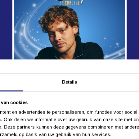
Details
 van cookies
ent en advertenties te personaliseren, om functies voor social
. Ook delen we informatie over uw gebruik van onze site met on
e. Deze partners kunnen deze gegevens combineren met andere i
on weer te zien tijdens
Disney in Concert
. Voor Soy wordt h
erzameld op basis van uw gebruik van hun services.