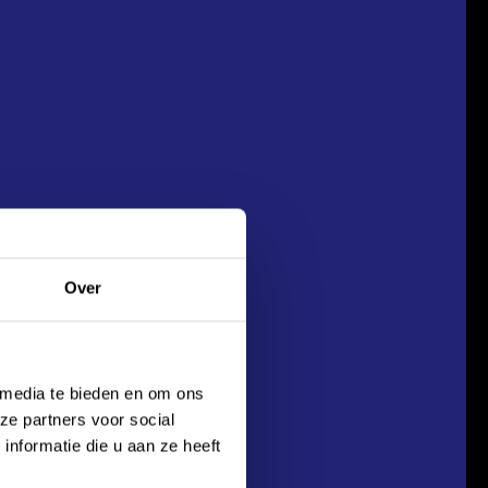
Over
 media te bieden en om ons
VOLGENDE
ze partners voor social
nformatie die u aan ze heeft
et alweer de derde keer