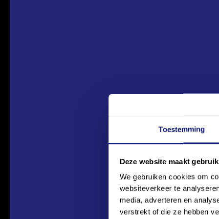
Toestemming
Deze website maakt gebruik
We gebruiken cookies om cont
VORIGE
websiteverkeer te analyseren
media, adverteren en analys
Ook dit jaar is Soy Kro
verstrekt of die ze hebben v