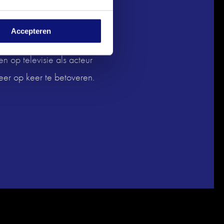
te brengen.
Accepteren
ij indruk in onder andere
ien op televisie als acteur
eer op keer te betoveren.